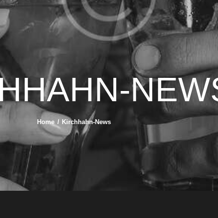
CHHAHN-NEW
Home
Kirchhahn-News