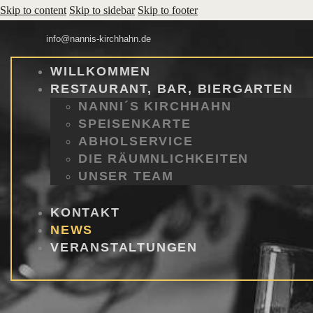
Skip to content
Skip to sidebar
Skip to footer
info@nannis-kirchhahn.de
WILLKOMMEN
RESTAURANT, BAR, BIERGARTEN
NANNI´S KIRCHHAHN
SPEISENKARTE
ABHOLSERVICE
DIE RÄUMNLICHKEITEN
UNSER TEAM
KONTAKT
NEWS
VERANSTALTUNGEN