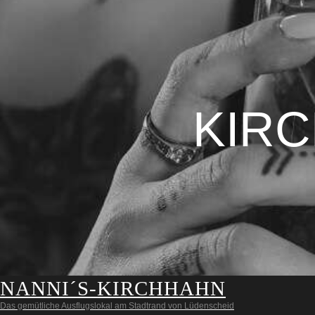
KIR
NANNI´S-KIRCHHAHN
Das gemütliche Ausflugslokal am Stadtrand von Lüdenscheid