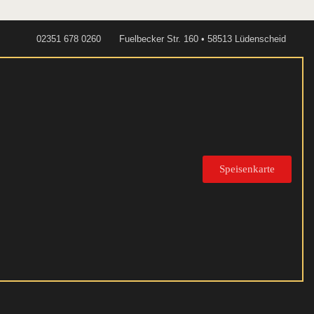
02351 678 0260
Fuelbecker Str. 160 • 58513 Lüdenscheid
Speisenkarte