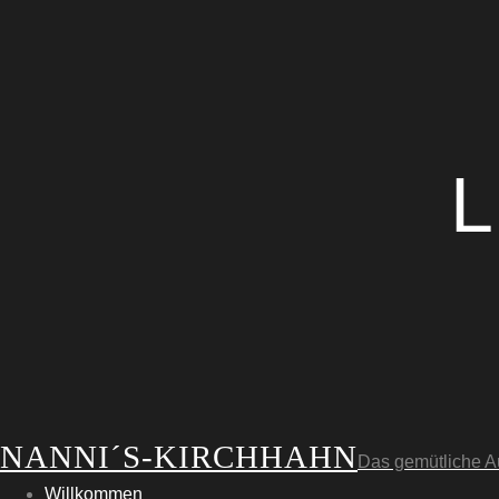
L
NANNI´S-KIRCHHAHN
Das gemütliche A
Willkommen